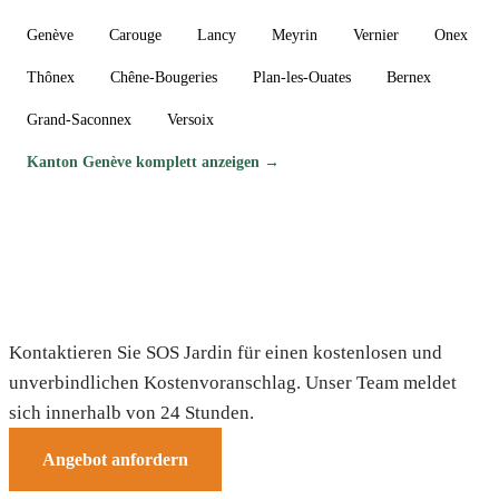
Genève
Carouge
Lancy
Meyrin
Vernier
Onex
Thônex
Chêne-Bougeries
Plan-les-Ouates
Bernex
Grand-Saconnex
Versoix
Kanton Genève komplett anzeigen →
Brauchen Sie einen Gärtner in Avully?
Kontaktieren Sie SOS Jardin für einen kostenlosen und
unverbindlichen Kostenvoranschlag. Unser Team meldet
sich innerhalb von 24 Stunden.
Angebot anfordern