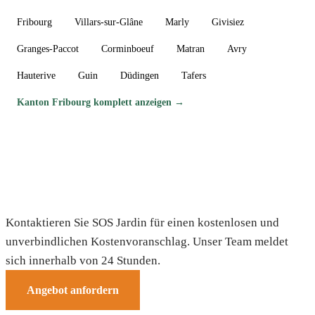
Fribourg
Villars-sur-Glâne
Marly
Givisiez
Granges-Paccot
Corminboeuf
Matran
Avry
Hauterive
Guin
Düdingen
Tafers
Kanton Fribourg komplett anzeigen →
Brauchen Sie einen Gärtner in Belfaux?
Kontaktieren Sie SOS Jardin für einen kostenlosen und
unverbindlichen Kostenvoranschlag. Unser Team meldet
sich innerhalb von 24 Stunden.
Angebot anfordern