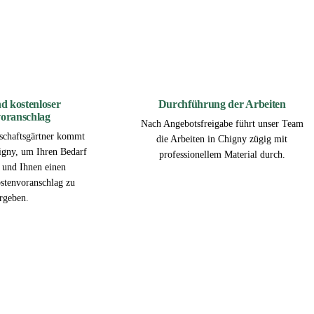
2
3
d kostenloser
Durchführung der Arbeiten
oranschlag
Nach Angebotsfreigabe führt unser Team
schaftsgärtner kommt
die Arbeiten in Chigny zügig mit
igny, um Ihren Bedarf
professionellem Material durch.
n und Ihnen einen
ostenvoranschlag zu
rgeben.