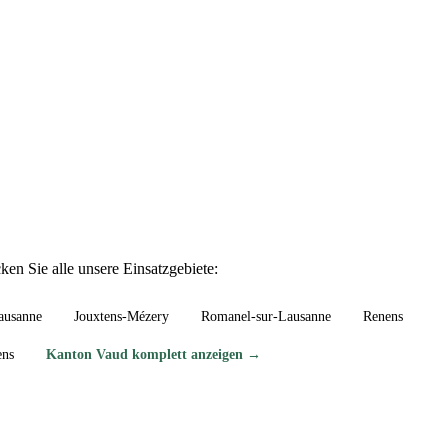
en Sie alle unsere Einsatzgebiete:
ausanne
Jouxtens-Mézery
Romanel-sur-Lausanne
Renens
ens
Kanton Vaud komplett anzeigen →