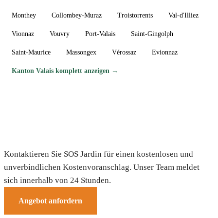
Monthey
Collombey-Muraz
Troistorrents
Val-d'Illiez
Vionnaz
Vouvry
Port-Valais
Saint-Gingolph
Saint-Maurice
Massongex
Vérossaz
Evionnaz
Kanton Valais komplett anzeigen →
Brauchen Sie einen Gärtner in Finhaut?
Kontaktieren Sie SOS Jardin für einen kostenlosen und
unverbindlichen Kostenvoranschlag. Unser Team meldet
sich innerhalb von 24 Stunden.
Angebot anfordern