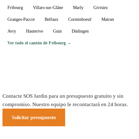
Fribourg
Villars-sur-Glâne
Marly
Givisiez
Granges-Paccot
Belfaux
Corminboeuf
Matran
Avry
Hauterive
Guin
Düdingen
Ver todo el cantón de Fribourg →
¿Necesita un jardinero en Gletterens?
Contacte SOS Jardin para un presupuesto gratuito y sin
compromiso. Nuestro equipo le recontactará en 24 horas.
Solicitar presupuesto