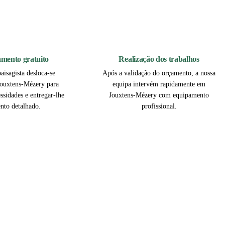
2
3
çamento gratuito
Realização dos trabalhos
aisagista desloca-se
Após a validação do orçamento, a nossa
Jouxtens-Mézery para
equipa intervém rapidamente em
essidades e entregar-lhe
Jouxtens-Mézery com equipamento
nto detalhado.
profissional.