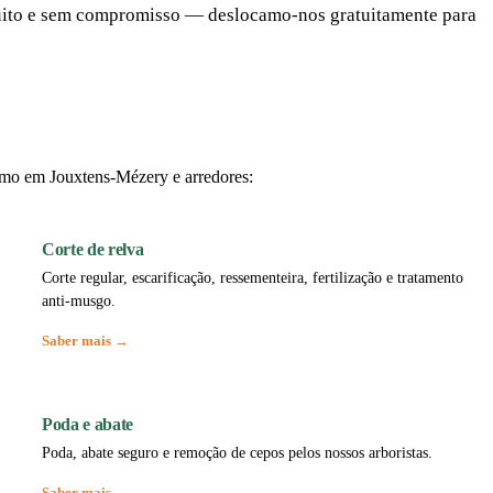
atuito e sem compromisso — deslocamo-nos gratuitamente para
mo em Jouxtens-Mézery e arredores:
Corte de relva
Corte regular, escarificação, ressementeira, fertilização e tratamento
anti-musgo.
Saber mais →
Poda e abate
Poda, abate seguro e remoção de cepos pelos nossos arboristas.
Saber mais →