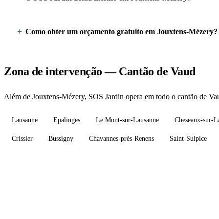
Como obter um orçamento gratuito em Jouxtens-Mézery?
Zona de intervenção — Cantão de Vaud
Além de Jouxtens-Mézery, SOS Jardin opera em todo o cantão de Vaud
Lausanne
Epalinges
Le Mont-sur-Lausanne
Cheseaux-sur-L
Crissier
Bussigny
Chavannes-près-Renens
Saint-Sulpice
Precisa de um jardineiro em Joux