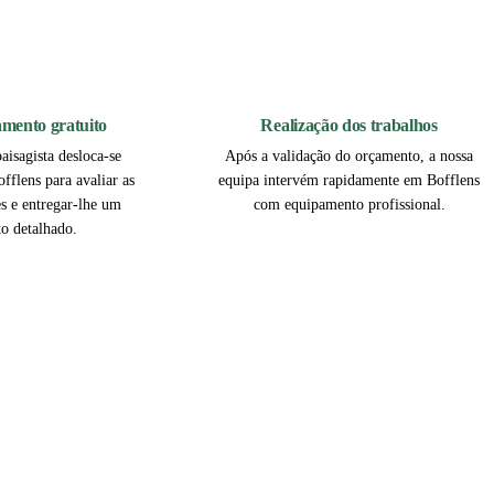
2
3
çamento gratuito
Realização dos trabalhos
aisagista desloca-se
Após a validação do orçamento, a nossa
fflens para avaliar as
equipa intervém rapidamente em Bofflens
es e entregar-lhe um
com equipamento profissional.
o detalhado.