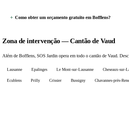
Como obter um orçamento gratuito em Bofflens?
Zona de intervenção — Cantão de Vaud
Além de Bofflens, SOS Jardin opera em todo o cantão de Vaud. Descu
Lausanne
Epalinges
Le Mont-sur-Lausanne
Cheseaux-sur-L
Ecublens
Prilly
Crissier
Bussigny
Chavannes-près-Ren
Precisa de um jardineiro em Boff