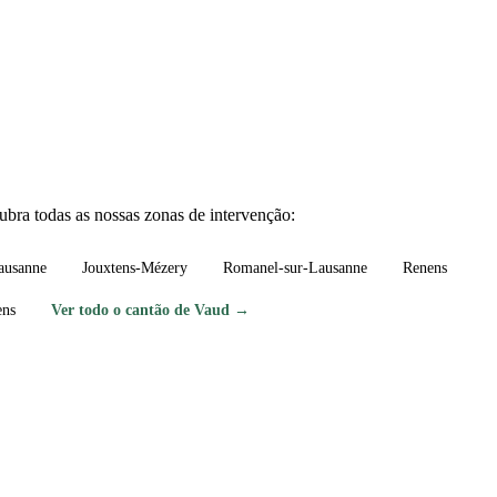
bra todas as nossas zonas de intervenção:
ausanne
Jouxtens-Mézery
Romanel-sur-Lausanne
Renens
ens
Ver todo o cantão de Vaud →
lens?