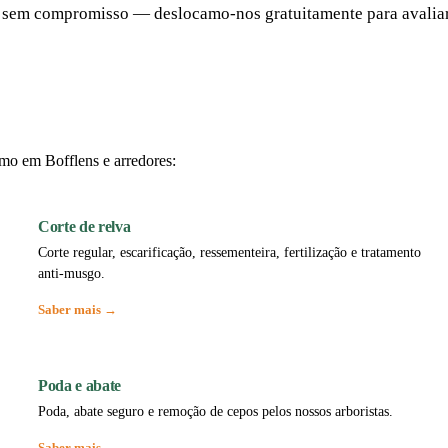
 e sem compromisso — deslocamo-nos gratuitamente para avalia
mo em Bofflens e arredores:
Corte de relva
Corte regular, escarificação, ressementeira, fertilização e tratamento
anti-musgo.
Saber mais →
Poda e abate
Poda, abate seguro e remoção de cepos pelos nossos arboristas.
Saber mais →