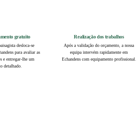
2
3
çamento gratuito
Realização dos trabalhos
aisagista desloca-se
Após a validação do orçamento, a nossa
handens para avaliar as
equipa intervém rapidamente em
es e entregar-lhe um
Echandens com equipamento profissional.
o detalhado.