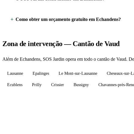
Como obter um orçamento gratuito em Echandens?
Zona de intervenção — Cantão de Vaud
Além de Echandens, SOS Jardin opera em todo o cantão de Vaud. Des
Lausanne
Epalinges
Le Mont-sur-Lausanne
Cheseaux-sur-L
Ecublens
Prilly
Crissier
Bussigny
Chavannes-près-Ren
Precisa de um jardineiro em Ech