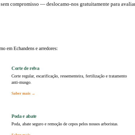
 e sem compromisso — deslocamo-nos gratuitamente para avalia
smo em Echandens e arredores:
Corte de relva
Corte regular, escarificação, ressementeira, fertilização e tratamento
anti-musgo.
Saber mais →
Poda e abate
Poda, abate seguro e remoção de cepos pelos nossos arboristas.
Saber mais →