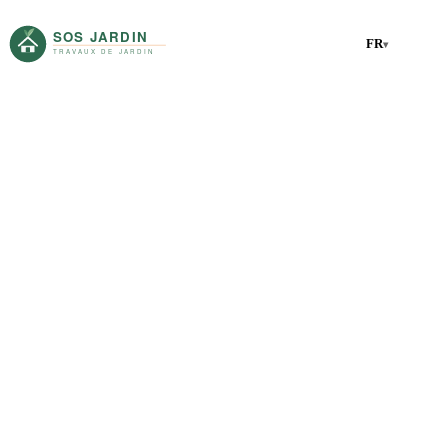
FR
▾
Accueil
Nos services
Nos services
SOS Jardin propose une gamme complète de services de
jardinage et d'aménagement extérieur en Suisse romande. De
l'entretien courant à la création de jardins, notre équipe de
professionnels qualifiés est à votre service.
15 services
|
Devis gratuit
|
Suisse romande